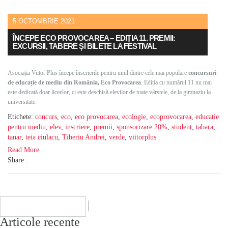
5 OCTOMBRIE 2021
ÎNCEPE ECO PROVOCAREA – EDIȚIA 11. PREMII:
EXCURSII, TABERE ȘI BILETE LA FESTIVAL
Asociația Viitor Plus începe înscrierile pentru unul dintre cele mai populare
concursuri
de educație de mediu din România, Eco Provocarea
. Ediția cu numărul 11 nu mai
este dedicată doar liceelor, ci este deschisă elevilor de toate vârstele, de la gimnaziu la
universitate.
Etichete:
concurs
,
eco
,
eco provocarea
,
ecologie
,
ecoprovocarea
,
educatie
pentru mediu
,
elev
,
inscriere
,
premii
,
sponsorizare 20%
,
student
,
tabara
,
tanar
,
teia ciulacu
,
Tiberiu Andrei
,
verde
,
viitorplus
Read More
Share :
Articole recente