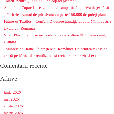
Trofeul pentru „2.000.000 de copaci plantați”
Adoptă un Copac lansează o nouă campanie împotriva deșertificării
și încheie sezonul de primăvară cu peste 150.000 de puieți plantați
Future of Textiles – Conferință despre tranziția circulară în industria
textilă din România
Viitor Plus intră într-o nouă etapă de dezvoltare 💚 Bine ai venit,
Claudia!
„Muntele de Haine” în creștere al României. Colectarea textilelor
există pe hârtie, dar reutilizarea și reciclarea reprezintă excepția
Comentarii recente
Arhive
iunie 2026
mai 2026
aprilie 2026
martie 2026