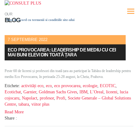
OUR
BLOG
Sunt de acord cu termenii si conditiile site-ului
7 SEPTEMBRIE 2022
ECO PROVOCAREA: LEADERSHIP DE MEDIU CU CEI
MAI BUNI ELEVI DIN TOATĂ ȚARA
Peste 60 de liceeni și profesori din toată țara au participat la Tabăra de leadership pentru
mediu Eco Provocarea, în perioada 25-28 august, la Cheia, Prahova.
Etichete:
activități eco
,
eco
,
eco provocarea
,
ecologie
,
ECOTIC
,
Ecoticbat
,
Garnier
,
Goldman Sachs Gives
,
IBM
,
L’Oreal
,
liceeni
,
lucia
cojocaru
,
Napolact
,
profesor
,
Profi
,
Societe Generale – Global Solutions
Centre
,
tabara
,
viitor plus
Read More
Share :