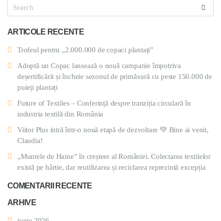
ARTICOLE RECENTE
Trofeul pentru „2.000.000 de copaci plantați”
Adoptă un Copac lansează o nouă campanie împotriva
deșertificării și încheie sezonul de primăvară cu peste 150.000 de
puieți plantați
Future of Textiles – Conferință despre tranziția circulară în
industria textilă din România
Viitor Plus intră într-o nouă etapă de dezvoltare 💚 Bine ai venit,
Claudia!
„Muntele de Haine” în creștere al României. Colectarea textilelor
există pe hârtie, dar reutilizarea și reciclarea reprezintă excepția
COMENTARII RECENTE
ARHIVE
iunie 2026