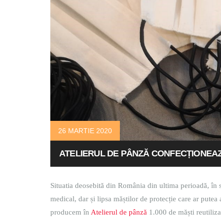
26 MARTIE 2020
ATELIERUL DE PÂNZĂ CONFECȚIONEAZ
Situatia deosebită din România din ultima perioadă, în 
medical, dar și lipsa măștilor de protecție care ar pute
producem în
Atelierul de pânză
1.000 de măști reutiliz