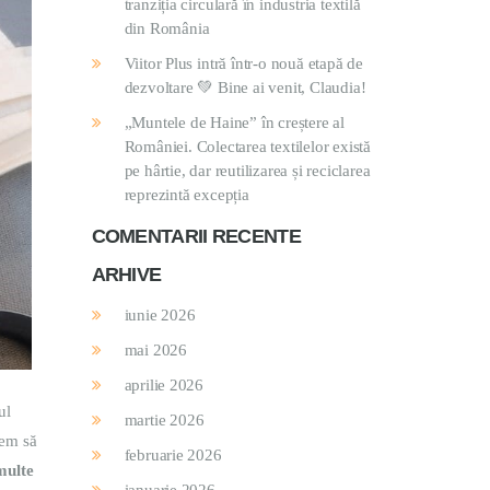
tranziția circulară în industria textilă
din România
Viitor Plus intră într-o nouă etapă de
dezvoltare 💚 Bine ai venit, Claudia!
„Muntele de Haine” în creștere al
României. Colectarea textilelor există
pe hârtie, dar reutilizarea și reciclarea
reprezintă excepția
COMENTARII RECENTE
ARHIVE
iunie 2026
mai 2026
aprilie 2026
ul
martie 2026
pem să
februarie 2026
multe