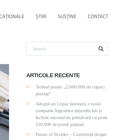
CAȚIONALE
ŞTIRI
SUSŢINE
CONTACT
ARTICOLE RECENTE
Trofeul pentru „2.000.000 de copaci
plantați”
Adoptă un Copac lansează o nouă
campanie împotriva deșertificării și
încheie sezonul de primăvară cu peste
150.000 de puieți plantați
Future of Textiles – Conferință despre