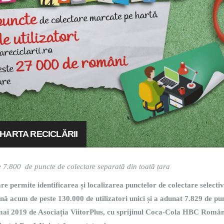
 HARTA RECICLĂRII
e 7.800 de puncte de colectare separată din toată țara
are permite identificarea și localizarea punctelor de colectare selecti
ână acum de peste 130.000 de utilizatori unici și a adunat 7.829 de pu
 mai 2019 de Asociația ViitorPlus, cu sprijinul Coca-Cola HBC Român