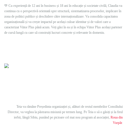
💚 Cu experiență de 12 ani în business și 18 ani în educație și societate civilă, Claudia va
continua cu o perspectivă orientată spre structură, sistematizarea proceselor, implicare în
zona de politici publice și deschidere către internaționalizare. Va consolida capacitatea
organizațională și va crește impactul pe același culoar identitar și de valori care a
caracterizat Viitor Plus până acum. Veți găsi în ea și în echipa Viitor Plus același partener
de cursă lungă cu care să construiți lucruri concrete și relevante în domeniu.
Teia va rămâne Președinta organizației și, alături de restul membrilor Consiliului
Director, va veghea la păstrarea misiunii pe termen lung. Pe Teia o să o găsiți și la firul
ierbii, lângă Sibiu, punând pe picioare cel mai nou program al asociației,
Roua din
Vurpăr
.