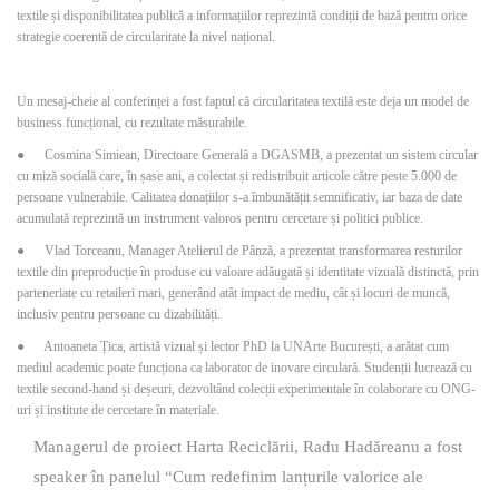
textile și disponibilitatea publică a informațiilor reprezintă condiții de bază pentru orice
strategie coerentă de circularitate la nivel național.
Un mesaj-cheie al conferinței a fost faptul că circularitatea textilă este deja un model de
business funcțional, cu rezultate măsurabile.
● Cosmina Simiean, Directoare Generală a DGASMB, a prezentat un sistem circular
cu miză socială care, în șase ani, a colectat și redistribuit articole către peste 5.000 de
persoane vulnerabile. Calitatea donațiilor s-a îmbunătățit semnificativ, iar baza de date
acumulată reprezintă un instrument valoros pentru cercetare și politici publice.
● Vlad Torceanu, Manager Atelierul de Pânză, a prezentat transformarea resturilor
textile din preproducție în produse cu valoare adăugată și identitate vizuală distinctă, prin
parteneriate cu retaileri mari, generând atât impact de mediu, cât și locuri de muncă,
inclusiv pentru persoane cu dizabilități.
● Antoaneta Țica, artistă vizual și lector PhD la UNArte București, a arătat cum
mediul academic poate funcționa ca laborator de inovare circulară. Studenții lucrează cu
textile second-hand și deșeuri, dezvoltând colecții experimentale în colaborare cu ONG-
uri și institute de cercetare în materiale.
Managerul de proiect Harta Reciclării, Radu Hadăreanu a fost
speaker în panelul “Cum redefinim lanțurile valorice ale