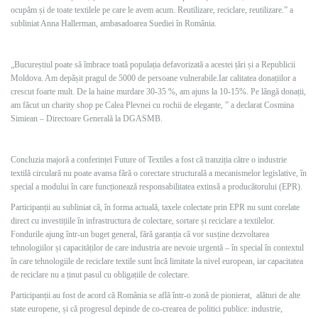
ocupăm și de toate textilele pe care le avem acum. Reutilizare, reciclare, reutilizare.” a
subliniat Anna Hallerman, ambasadoarea Suediei în România.
„Bucureștiul poate să îmbrace toată populația defavorizată a acestei țări și a Republicii
Moldova. Am depășit pragul de 5000 de persoane vulnerabile.Iar calitatea donațiilor a
crescut foarte mult. De la haine murdare 30-35 %, am ajuns la 10-15%. Pe lângă donații,
am făcut un charity shop pe Calea Plevnei cu rochii de elegante, ” a declarat Cosmina
Simiean – Directoare Generală la DGASMB.
Concluzia majoră a conferinței Future of Textiles a fost că tranziția către o industrie
textilă circulară nu poate avansa fără o corectare structurală a mecanismelor legislative, în
special a modului în care funcționează responsabilitatea extinsă a producătorului (EPR).
Participanții au subliniat că, în forma actuală, taxele colectate prin EPR nu sunt corelate
direct cu investițiile în infrastructura de colectare, sortare și reciclare a textilelor.
Fondurile ajung într-un buget general, fără garanția că vor susține dezvoltarea
tehnologiilor și capacităților de care industria are nevoie urgentă – în special în contextul
în care tehnologiile de reciclare textile sunt încă limitate la nivel european, iar capacitatea
de reciclare nu a ținut pasul cu obligațiile de colectare.
Participanții au fost de acord că România se află într-o zonă de pionierat, alături de alte
state europene, și că progresul depinde de co-crearea de politici publice: industrie,