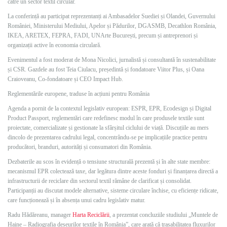
către un sector textil circular.
La conferință au participat reprezentanți ai Ambasadelor Suediei și Olandei, Guvernului
României, Ministerului Mediului, Apelor și Pădurilor, DGASMB, Decathlon România,
IKEA, ARETEX, FEPRA, FADI, UNArte București, precum și antreprenori și
organizații active în economia circulară.
Evenimentul a fost moderat de Mona Nicolici, jurnalistă și consultantă în sustenabilitate
și CSR. Gazdele au fost Teia Ciulacu, președintă și fondatoare Viitor Plus, și Oana
Craioveanu, Co‑fondatoare și CEO Impact Hub.
Reglementările europene, traduse în acțiuni pentru România
Agenda a pornit de la contextul legislativ european: ESPR, EPR, Ecodesign și Digital
Product Passport, reglementări care redefinesc modul în care produsele textile sunt
proiectate, comercializate și gestionate la sfârșitul ciclului de viață. Discuțiile au mers
dincolo de prezentarea cadrului legal, concentrându-se pe implicațiile practice pentru
producători, branduri, autorități și consumatori din România.
Dezbaterile au scos în evidență o tensiune structurală prezentă și în alte state membre:
mecanismul EPR colectează taxe, dar legătura dintre aceste fonduri și finanțarea directă a
infrastructurii de reciclare din sectorul textil rămâne de clarificat și consolidat.
Participanții au discutat modele alternative, sisteme circulare închise, cu eficiențe ridicate,
care funcționează și în absența unui cadru legislativ matur.
Radu Hădăreanu, manager
Harta Reciclării
, a prezentat concluziile studiului „Muntele de
Haine – Radiografia deșeurilor textile în România”, care arată că trasabilitatea fluxurilor