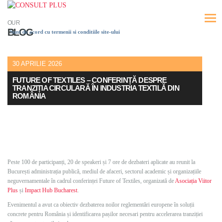
OUR
BLOG
Sunt de acord cu termenii si conditiile site-ului
30 APRILIE 2026
FUTURE OF TEXTILES – CONFERINȚĂ DESPRE
TRANZIȚIA CIRCULARĂ ÎN INDUSTRIA TEXTILĂ DIN
ROMÂNIA
Peste 100 de participanți, 20 de speakeri și 7 ore de dezbateri aplicate au reunit la
București administrația publică, mediul de afaceri, sectorul academic și organizațiile
neguvernamentale în cadrul conferinței Future of Textiles, organizată de
Asociația Viitor
Plus
și
Impact Hub Bucharest
.
Evenimentul a avut ca obiectiv dezbaterea noilor reglementări europene în soluții
concrete pentru România și identificarea pașilor necesari pentru accelerarea tranziției