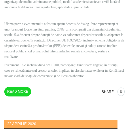
organizații de mediu, administrație publică, mediul academic și societate civilă lucrând
împreună la definirea unor reguli clare, aplicabile și predictibile.
Ultima parte a evenimentului a fost un spațiu deschis de dialog între reprezentanți ai
unor branduri locale, instituții publice, ONG-uri și companii din domeniul circularității
textile. S-a discutat despre donații de haine vs colectarea deșeurilor textile și adaptarea la
cerințele europene, în contextul Directivei UE 1892/2025, inclusiv schema obligatorie de
răspundere extinsă a producătorilor (EPR) de textile, nevoi și soluții care să implice
sectorul public și cel privat, rolul întreprinderilor sociale în colectare, sortare și
reutilizare.
Evenimentul s-a încheiat după ora 19:00, participanții fiind foarte angajați în discuții,
ceea ce reflectă interesul crescut al celor implicați în circularitatea textilelor în România și
nevoia clară de spații de conversație și de lucru colaborativ.
READ MORE
SHARE :
22 APRILIE 2026