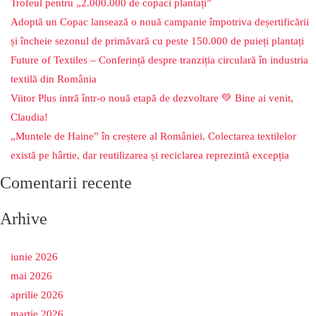
Trofeul pentru „2.000.000 de copaci plantați”
Adoptă un Copac lansează o nouă campanie împotriva deșertificării
și încheie sezonul de primăvară cu peste 150.000 de puieți plantați
Future of Textiles – Conferință despre tranziția circulară în industria
textilă din România
Viitor Plus intră într-o nouă etapă de dezvoltare 💚 Bine ai venit,
Claudia!
„Muntele de Haine” în creștere al României. Colectarea textilelor
există pe hârtie, dar reutilizarea și reciclarea reprezintă excepția
Comentarii recente
Arhive
iunie 2026
mai 2026
aprilie 2026
martie 2026