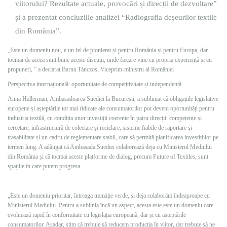
viitorului? Rezultate actuale, provocări și direcții de dezvoltare”
și a prezentat concluziile analizei “Radiografia deșeurilor textile
din România”.
„Este un domeniu nou, e un fel de pionierat și pentru România și pentru Europa, dar
tocmai de aceea sunt bune aceste discuții, unde fiecare vine cu propria experiență și cu
propuneri, ” a declarat Barna Tánczos, Viceprim-ministru al României
Perspectiva internațională: oportunitate de competitivitate și independență
Anna Hallerman, Ambasadoarea Suediei la București, a subliniat că obligațiile legislative
europene și așteptările tot mai ridicate ale consumatorilor pot deveni oportunități pentru
industria textilă, cu condiția unor investiții coerente în patru direcții: competențe și
cercetare, infrastructură de colectare și reciclare, sisteme fiabile de raportare și
trasabilitate și un cadru de reglementare stabil, care să permită planificarea investițiilor pe
termen lung. A adăugat că Ambasada Suediei colaborează deja cu Ministerul Mediului
din România și că tocmai aceste platforme de dialog, precum Future of Textiles, sunt
spațiile în care putem progresa.
„Este un domeniu prioritar, întreaga tranziție verde, și deja colaborăm îndeaproape cu
Ministerul Mediului. Pentru a sublinia încă un aspect, acesta este este un domeniu care
evoluează rapid în conformitate cu legislația europeană, dar și cu așteptările
consumatorilor. Așadar, știm că trebuie să reducem producția în viitor, dar trebuie să ne