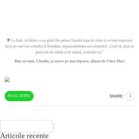
🌍 La final, vă lăsăm cu un gând din partea Claudiei legat de viitor și cel mai important
lucru pe care l-ar schimba în România, responsabilitatea eco-sistemică: „Cred că, dacă ne
pasă unii de ceilalți și de natură, rezolvăm tot.”
Bine ai venit, Claudia, și succes pe mai departe, alături de Viitor Plus!
READ MORE
SHARE :
Articole recente