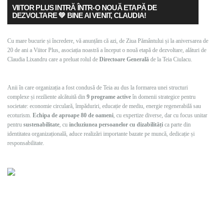
VIITOR PLUS INTRĂ ÎNTR-O NOUĂ ETAPĂ DE
DEZVOLTARE 💚 BINE AI VENIT, CLAUDIA!
Cu mare bucurie și încredere, vă anunțăm că azi, de Ziua Pământului și la aniversarea de
20 de ani a Viitor Plus, asociația noastră a început o nouă etapă de dezvoltare, alături de
Claudia Lixandru care a preluat rolul de
Directoare Generală
de la Teia Ciulacu.
Anii în care organizația a fost condusă de Teia au dus la formarea unei structuri
complexe și reziliente alcătuită din
9 programe active
în domenii strategice pentru
societate: economie circulară, împăduriri, educație de mediu, energie regenerabilă sau
ecoturism.
Echipa de aproape 80 de oameni
, cu expertize diverse, dar cu focus unitar
pentru
sustenabilitate
, cu
incluziunea persoanelor cu dizabilități
ca parte din
identitatea organizațională, aduce realizări importante bazate pe muncă, dedicație și
responsabilitate.