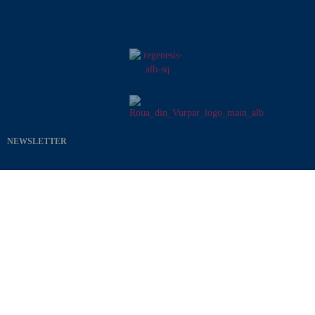
NEWSLETTER
Introduceți aici adresa de email pentru a vă abona la lista de noutăți Viitor Plus
ABONARE
Sunt de acord cu termenii si conditiile site-ului
Prin trimiterea adresei dvs. de email sunteți de acord cu primirea de
informații utile despre protejarea mediului și programele Viitor Plus.