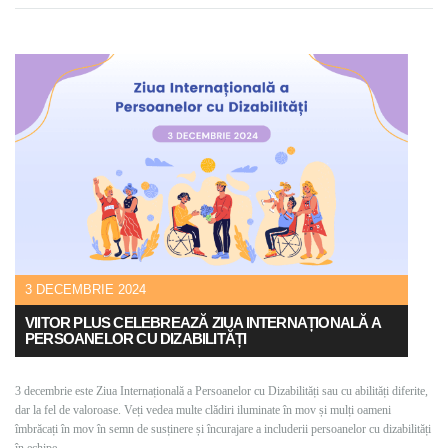
3 DECEMBRIE 2024
VIITOR PLUS CELEBREAZĂ ZIUA INTERNAȚIONALĂ A
PERSOANELOR CU DIZABILITĂȚI
3 decembrie este Ziua Internațională a Persoanelor cu Dizabilități sau cu abilități diferite,
dar la fel de valoroase. Veți vedea multe clădiri iluminate în mov și mulți oameni
îmbrăcați în mov în semn de susținere și încurajare a includerii persoanelor cu dizabilități