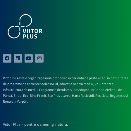
Viitor Plus
este o organizație non-profit cu o experiență de peste 20 ani în dezvoltarea
de programe de antreprenoriat social, educație pentru mediu, voluntariat și
infrastructură de mediu. Programele derulate sunt: Adoptă un Copac, Atelierul de
Pânză,
Biroul Eco,
Bine Primit,
Eco Provocarea,
Harta Reciclării,
Recicleta, Regenesis și
Roua din Vurpăr
.
Viitor Plus –
pentru oameni și natură.