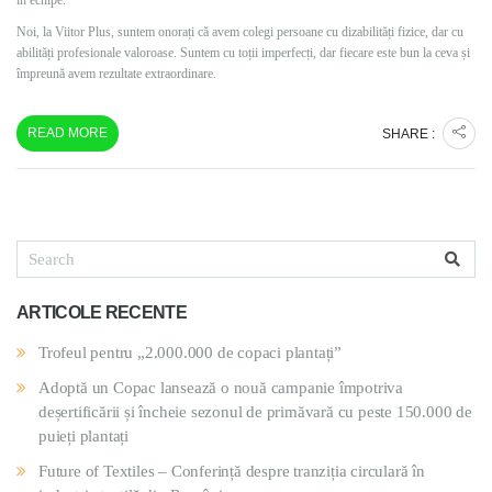
în echipe.
Noi, la Viitor Plus, suntem onorați că avem colegi persoane cu dizabilități fizice, dar cu
abilități profesionale valoroase. Suntem cu toții imperfecți, dar fiecare este bun la ceva și
împreună avem rezultate extraordinare.
READ MORE
SHARE :
ARTICOLE RECENTE
Trofeul pentru „2.000.000 de copaci plantați”
Adoptă un Copac lansează o nouă campanie împotriva
deșertificării și încheie sezonul de primăvară cu peste 150.000 de
puieți plantați
Future of Textiles – Conferință despre tranziția circulară în