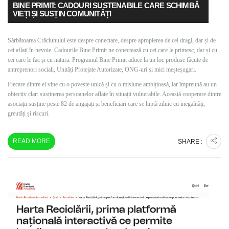
BINE PRIMIT: CADOURI SUSTENABILE CARE SCHIMBĂ
VIEȚI ȘI SUSȚIN COMUNITĂȚI
Sărbătoarea Crăciunului este despre conectare, despre apropierea de cei dragi, dar și de
cei aflați în nevoie. Cadourile Bine Primit ne conectează cu cei care le primesc, dar și cu
cei care le fac și cu natura. Programul Bine Primit aduce la un loc produse făcute de
antreprenori sociali, Unități Protejate Autorizate, ONG-uri și mici meșteșugari.
Fiecare dintre ei vine cu o poveste unică și cu o misiune ambițioasă, iar împreună au un
obiectiv clar: susținerea persoanelor aflate în situații vulnerabile. Această cooperare dintre
asociații susține peste 82 de angajați și beneficiari care se luptă zilnic cu inegalități,
greutăți și riscuri.
READ MORE
SHARE :