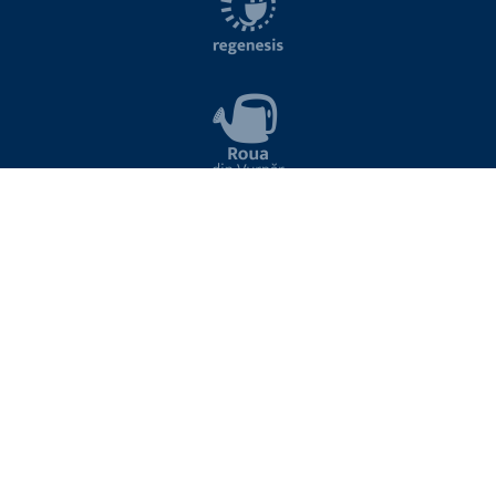
NEWSLETTER
Introduceți aici adresa de email pentru a vă abona la lista de noutăți Viitor Plus
ABONARE
Sunt de acord cu termenii si conditiile site-ului
Prin trimiterea adresei dvs. de email sunteți de acord cu primirea de
informații utile despre protejarea mediului și programele Viitor Plus.