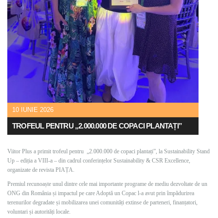
10 IUNIE 2026
TROFEUL PENTRU „2.000.000 DE COPACI PLANTAȚI”
Viitor Plus a primit trofeul pentru „2.000.000 de copaci plantați”, la Sustainability Stand
Up – ediția a VIII-a – din cadrul conferințelor Sustainability & CSR Excellence,
organizate de revista PIAȚA.
Premiul recunoaște unul dintre cele mai importante programe de mediu dezvoltate de un
ONG din România și impactul pe care Adoptă un Copac l-a avut prin împădurirea
terenurilor degradate și mobilizarea unei comunități extinse de parteneri, finanțatori,
voluntari și autorități locale.