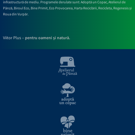
infrastructură de mediu. Programele derulate sunt: Adoptă un Copac, Atelierul de
Pânză,
Biroul Eco,
Bine Primit,
Eco Provocarea,
Harta Reciclării,
Recicleta, Regenesis și
Roua din Vurpăr
.
Viitor Plus –
pentru oameni și natură.