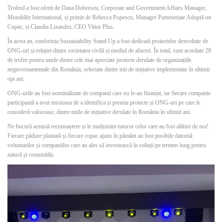
Trofeul a fost oferit de Dana Dobrescu, Corporate and Government Affairs Manager,
Mondelēz International, și primit de Rebecca Popescu, Manager Parteneriate Adoptă un
Copac, și Claudia Lixandru, CEO Viitor Plus.
În acest an, conferința Sustainability Stand Up a fost dedicată proiectelor dezvoltate de
ONG-uri și relației dintre societatea civilă și mediul de afaceri. În total, sunt acordate 28
de trofee pentru unele dintre cele mai apreciate proiecte derulate de organizațiile
neguvernamentale din România, selectate dintre mii de inițiative implementate în ultimii
opt ani.
ONG-urile au fost nominalizate de companii care nu le-au finanțat, iar fiecare companie
participantă a avut misiunea de a identifica și premia proiecte și ONG-uri pe care le
consideră valoroase, dintre miile de inițiative derulate în România în ultimii ani.
Ne bucură această recunoaștere și le mulțumim tuturor celor care au fost alături de noi!
Fiecare pădure plantată și fiecare copac ajuns în pământ au fost posibile datorită
voluntarilor și companiilor care au ales să investească în soluții pe termen lung pentru
natură și comunități.