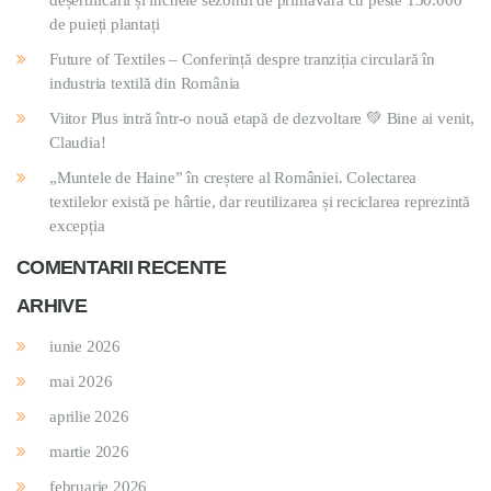
deșertificării și încheie sezonul de primăvară cu peste 150.000
de puieți plantați
Future of Textiles – Conferință despre tranziția circulară în
industria textilă din România
Viitor Plus intră într-o nouă etapă de dezvoltare 💚 Bine ai venit,
Claudia!
„Muntele de Haine” în creștere al României. Colectarea
textilelor există pe hârtie, dar reutilizarea și reciclarea reprezintă
excepția
COMENTARII RECENTE
ARHIVE
iunie 2026
mai 2026
aprilie 2026
martie 2026
februarie 2026