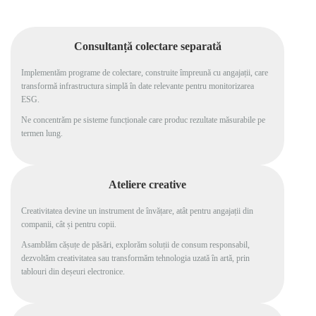
Consultanță
colectare separată
Implementăm programe de colectare, construite împreună cu angajații, care
transformă infrastructura simplă în date relevante pentru monitorizarea
ESG.
Ne concentrăm pe sisteme funcționale care produc rezultate măsurabile pe
termen lung.
Ateliere
creative
Creativitatea devine un instrument de învățare, atât pentru angajații din
companii, cât și pentru copii.
Asamblăm cășuțe de păsări, explorăm soluții de consum responsabil,
dezvoltăm creativitatea sau transformăm tehnologia uzată în artă, prin
tablouri din deșeuri electronice.