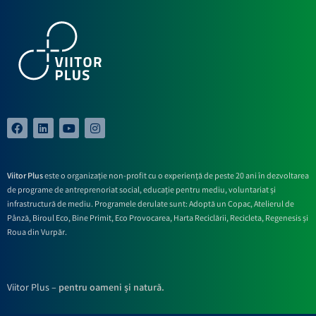
Viitor Plus
este o organizație non-profit cu o experiență de peste 20 ani în dezvoltarea
de programe de antreprenoriat social, educație pentru mediu, voluntariat și
infrastructură de mediu. Programele derulate sunt: Adoptă un Copac, Atelierul de
Pânză,
Biroul Eco,
Bine Primit,
Eco Provocarea,
Harta Reciclării,
Recicleta, Regenesis și
Roua din Vurpăr
.
Viitor Plus –
pentru oameni și natură.