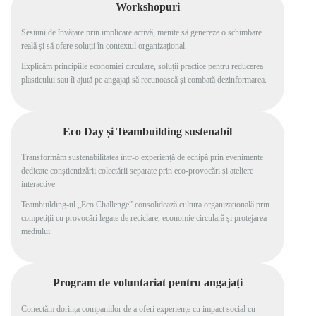
Workshopuri
Sesiuni de învățare prin implicare activă, menite să genereze o schimbare
reală și să ofere soluții în contextul organizațional.
Explicăm principiile economiei circulare, soluții practice pentru reducerea
plasticului sau îi ajută pe angajați să recunoască și combată dezinformarea.
Eco Day și Teambuilding sustenabil
Transformăm sustenabilitatea într-o experiență de echipă prin evenimente
dedicate conștientizării colectării separate prin eco-provocări și ateliere
interactive.
Teambuilding-ul „Eco Challenge” consolidează cultura organizațională prin
competiții cu provocări legate de reciclare, economie circulară și protejarea
mediului.
Program de voluntariat pentru angajați
Conectăm dorința companiilor de a oferi experiențe cu impact social cu