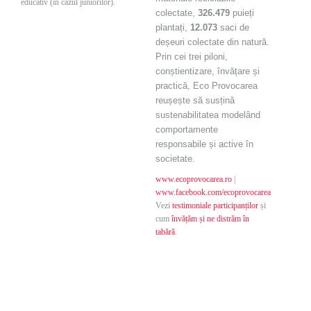
educativ
(în cazul juniorilor).
colectate,
326.479
puieți
plantați,
12.073
saci de
deșeuri colecta
te
din natură.
Prin cei trei piloni,
conștientizare, învățare și
practică, Eco Provocarea
reușește să susțină
sustenabilitatea
modelând
comportamente
responsabile și active în
societate.
www.ecoprovocarea.ro
|
www.facebook.com/ecoprovocarea
Vezi
testimoniale participanților
și
cum
învățăm și ne distrăm în
tabără
.