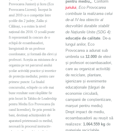
pentru mediu
„
. Conform
Provocarea Juniori) și liceu (Eco
juriului
,
Eco Provocarea
Provocarea Liceeni). Început în
contribuie la realizarea celui
anul
2010
ca o competiție între
de-al IV-lea obiectiv al
școlile din 2 județe, Zalău și
dezvoltării durabile stabilit
Călărași, s-a extins la nivel
național din
2016
. O școală poate
de Națiunile Unite (SDG 4)
:
fi reprezentată în concurs de o
educație de calitate
.
De-a
echipă de
ecoambasadori
,
lungul anilor, Eco
înregistrată de un profesor
Provocarea a adunat sub
coordonator, și formată din elevi și
umbrela sa
12.000
de elevi
profesori. Aceștia au misiunea de a
și profesori
ecoambasadori
,
organiza pe tot parcursul anului
care au organizat activități
școlar activități practice și teoretice
de reciclare, plantare,
de protecția mediului, pentru care
igienizare și evenimente
primesc puncte. La finalul
educaționale (târguri
de
concursului, echipele cu cele mai
bune rezultate sunt
răsplătite
fie
economie circulară
,
prin locuri în Tabăra de Leadership
campanii de conștientizare,
pentru Mediu Eco Provocarea (în
marșuri pentru mediu)
.
cazul liceenilor), fie prin premii în
D
rept impact
de mediu,
bani, destina
ți
achiziționării de
ecoambasadorii
au reușit să
aparatură prietenoasă cu mediul,
realizeze
:
1.064.559 kg
de
necesară în procesul instructiv-
materiale reciclabile