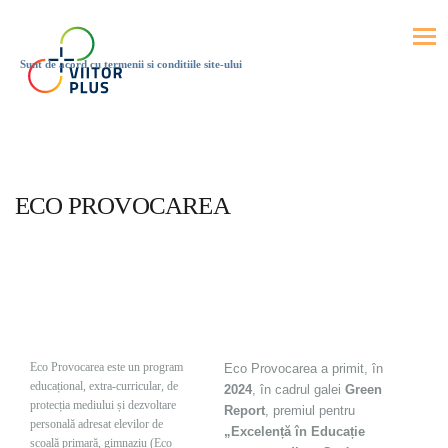
Sunt de acord cu termenii si conditiile site-ului
ECO PROVOCAREA
Eco Provocarea este un program
Eco Provocarea a primit, în
educațional, extra-curricular, de
2024
, în cadrul
galei
Green
protecția mediului și dezvoltare
Report
, premiul pentru
personală adresat elevilor de
„Excelență în Educație
școală primară, gimnaziu (Eco