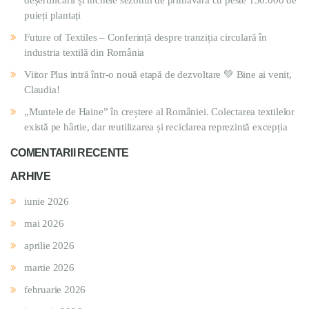
deșertificării și încheie sezonul de primăvară cu peste 150.000 de
puieți plantați
Future of Textiles – Conferință despre tranziția circulară în
industria textilă din România
Viitor Plus intră într-o nouă etapă de dezvoltare 💚 Bine ai venit,
Claudia!
„Muntele de Haine” în creștere al României. Colectarea textilelor
există pe hârtie, dar reutilizarea și reciclarea reprezintă excepția
COMENTARII RECENTE
ARHIVE
iunie 2026
mai 2026
aprilie 2026
martie 2026
februarie 2026