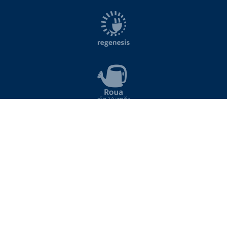
NEWSLETTER
Introduceți aici adresa de email pentru a vă abona la lista de noutăți Viitor Plus
ABONARE
Sunt de acord cu termenii si conditiile site-ului
Prin trimiterea adresei dvs. de email sunteți de acord cu primirea de