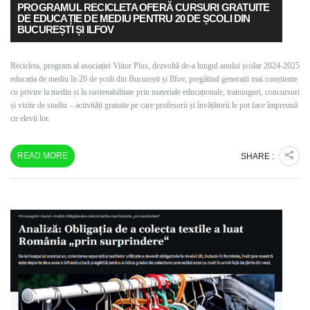
PROGRAMUL RECICLETA OFERĂ CURSURI GRATUITE
DE EDUCAȚIE DE MEDIU PENTRU 20 DE ȘCOLI DIN
BUCUREȘTI ȘI ILFOV
Recicleta, program al asociației Viitor Plus, dezvoltă de-a lungul anului școlar 2024-2025
educația de mediu în 20 de școli din București și Ilfov, pregătind generații mai conștiente
cu privire la mediu și la sustenabilitate prin materiale educaționale, traininguri, concursuri
și vizite de studiu – activități gratuite pe care profesorii și învățătorii le pot face împreună
cu elevii lor.
READ MORE
SHARE :