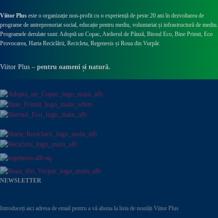
Viitor Plus
este o organizație non-profit cu o experiență de peste 20 ani în dezvoltarea de
programe de antreprenoriat social, educație pentru mediu, voluntariat și infrastructură de mediu.
Programele derulate sunt: Adoptă un Copac, Atelierul de Pânză,
Biroul Eco,
Bine Primit,
Eco
Provocarea,
Harta Reciclării,
Recicleta, Regenesis și Roua din Vurpăr
.
Viitor Plus –
pentru oameni și natură.
NEWSLETTER
Introduceți aici adresa de email pentru a vă abona la lista de noutăți Viitor Plus