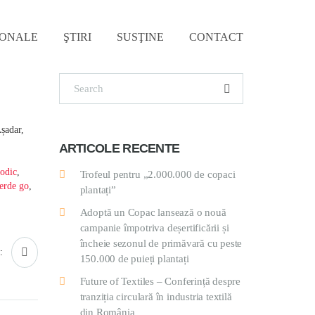
IONALE
ŞTIRI
SUSŢINE
CONTACT
Așadar,
ARTICOLE RECENTE
odic
,
Trofeul pentru „2.000.000 de copaci
erde go
,
plantați”
Adoptă un Copac lansează o nouă
campanie împotriva deșertificării și
încheie sezonul de primăvară cu peste
:
150.000 de puieți plantați
Future of Textiles – Conferință despre
tranziția circulară în industria textilă
din România