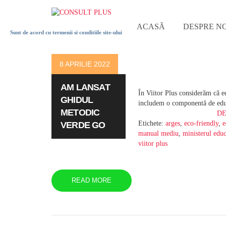
ACASĂ
DESPRE NO
Sunt de acord cu termenii si conditiile site-ului
OUR
8 APRILIE 2022
BLOG
AM LANSAT
În Viitor Plus considerăm că ed
GHIDUL
includem o componentă de educ
METODIC
DE
Etichete:
arges
,
eco-friendly
,
e
VERDE GO
manual mediu
,
ministerul educ
viitor plus
READ MORE