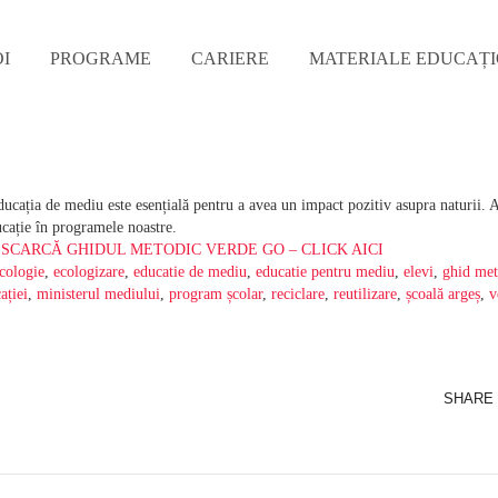
I
PROGRAME
CARIERE
MATERIALE EDUCAȚ
ucația de mediu este esențială pentru a avea un impact pozitiv asupra naturii. 
ație în programele noastre.
SCARCĂ GHIDUL METODIC VERDE GO – CLICK AICI
cologie
,
ecologizare
,
educatie de mediu
,
educatie pentru mediu
,
elevi
,
ghid met
ației
,
ministerul mediului
,
program școlar
,
reciclare
,
reutilizare
,
școală argeș
,
v
SHARE 