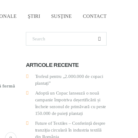
IONALE
ŞTIRI
SUSŢINE
CONTACT
ARTICOLE RECENTE
Trofeul pentru „2.000.000 de copaci
plantați”
ă formă
Adoptă un Copac lansează o nouă
campanie împotriva deșertificării și
încheie sezonul de primăvară cu peste
150.000 de puieți plantați
Future of Textiles – Conferință despre
tranziția circulară în industria textilă
din România