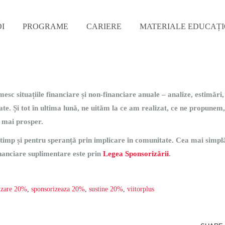
I
PROGRAME
CARIERE
MATERIALE EDUCAȚ
esc situațiile financiare și non-financiare anuale – analize, estimări,
zate. Și tot în ultima lună, ne uităm la ce am realizat, ce ne propunem,
, mai prosper.
 timp și pentru speranță prin implicare
în comunitate
. Cea mai simpl
inanciare suplimentare este prin
Legea Sponsorizării
.
izare 20%
,
sponsorizeaza 20%
,
sustine 20%
,
viitorplus