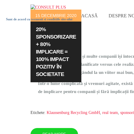
15 DECEMBRIE 2020
ACASĂ
DESPRE NO
Sunt de acord cu termenii si conditiile site-ului
20%
OUR
SPONSORIZARE
BLOG
+ 80%
IMPLICARE =
E ultima lună a anului și multe companii își întocm
100% IMPACT
previziuni, obiective planificate versus cele reali
POZITIV ÎN
planificăm, visăm cu gândul la un viitor mai bun
SOCIETATE
Într-o lume complicată și vremuri agitate, există
de implicare pentru companii și fără implicații f
Etichete:
Klaussenburg Recycling GmbH
,
real team
,
sponsor