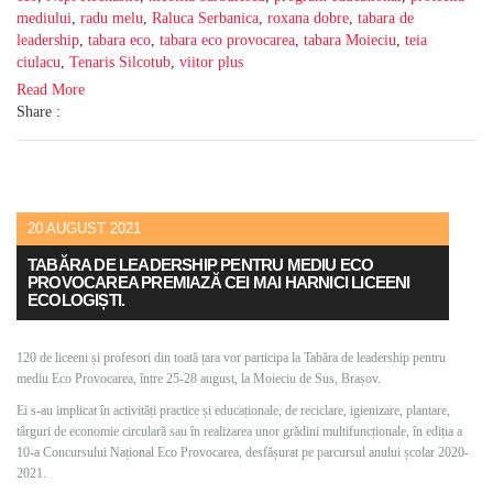
mediului
,
radu melu
,
Raluca Serbanica
,
roxana dobre
,
tabara de
leadership
,
tabara eco
,
tabara eco provocarea
,
tabara Moieciu
,
teia
ciulacu
,
Tenaris Silcotub
,
viitor plus
Read More
Share :
20 AUGUST 2021
TABĂRA DE LEADERSHIP PENTRU MEDIU ECO
PROVOCAREA PREMIAZĂ CEI MAI HARNICI LICEENI
ECOLOGIȘTI.
120 de liceeni și profesori din toată țara vor participa la Tabăra de leadership pentru
mediu Eco Provocarea, între 25-28 august, la Moieciu de Sus, Brașov.
Ei s-au implicat în activități practice și educaționale, de reciclare, igienizare, plantare,
târguri de economie circulară sau în realizarea unor grădini multifuncționale, în ediția a
10-a Concursului Național Eco Provocarea, desfășurat pe parcursul anului școlar 2020-
2021.