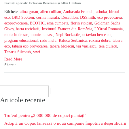
Invitați speciali: Octavian Berceanu și Allen Coliban
Etichete:
alina gurau
,
allen coliban
,
Ambasada Franței.
,
ashoka
,
biroul
eco
,
BRD SocGen
,
corina murafa
,
Decathlon
,
DSSmith
,
eco provocarea
,
ecoprovocarea
,
ECOTIC
,
ema cumpata
,
florin stoican
,
Goldman Sachs
Gives
,
harta reciclarii
,
Institutul Francez din România
,
L’Oreal Romania
,
moieciu de sus
,
monica tanase
,
Nepi Rockastle
,
octavian berceanu
,
program educational
,
radu melu
,
Raluca Serbanica
,
roxana dobre
,
tabara
eco
,
tabara eco provocarea
,
tabara Moieciu
,
tea vasilescu
,
teia ciulacu
,
Tenaris Silcotub
,
wwf
Read More
Share :
Articole recente
Trofeul pentru „2.000.000 de copaci plantați”
Adoptă un Copac lansează o nouă campanie împotriva deșertificării