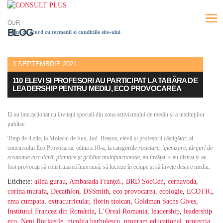
OUR
BLOG
Sunt de acord cu termenii si conditiile site-ului
3 SEPTEMBRIE 2021
110 ELEVI ȘI PROFESORI AU PARTICIPAT LA TABĂRA DE
LEADERSHIP PENTRU MEDIU, ECO PROVOCAREA
Ei au interacționat cu invitații speciali din zona activismului de mediu și a instituțiilor
publice.
Timp de 4 zile, la Moieciu de Sus, Jud. Brașov, elevii și profesorii câștigători ai
concursului Eco Provocarea, ediția a 10-a, la categoriile
reciclare
,
igienizare, târguri de
economie circulară, plantare și grădini multifuncționale
, au învățat, s-au distrat și au
fost provocați să construiască împreună, să lucreze în echipe și să învețe despre mediu.
Etichete:
alina gurau
,
Ambasada Franței.
,
BRD SocGen
,
cernavoda
,
corina murafa
,
Decathlon
,
DSSmith
,
eco provocarea
,
ecologie
,
ECOTIC
,
ema cumpata
,
extracurricular
,
florin stoican
,
Goldman Sachs Gives
,
Institutul Francez din România
,
L’Oreal Romania
,
leadership
,
leadership
eco
,
Nepi Rockastle
,
nicolita barbulescu
,
program educational
,
protectia