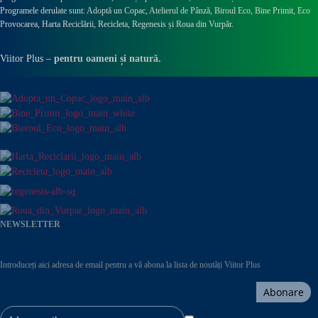
Programele derulate sunt: Adoptă un Copac, Atelierul de Pânză,
Biroul Eco,
Bine Primit,
Eco
Provocarea,
Harta Reciclării,
Recicleta, Regenesis și Roua din Vurpăr
.
Viitor Plus –
pentru oameni și natură.
NEWSLETTER
Introduceți aici adresa de email pentru a vă abona la lista de noutăți Viitor Plus
Abonare