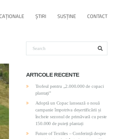
CAȚIONALE
ŞTIRI
SUSŢINE
CONTACT
ARTICOLE RECENTE
Trofeul pentru „2.000.000 de copaci
plantați”
Adoptă un Copac lansează o nouă
campanie împotriva deșertificării și
încheie sezonul de primăvară cu peste
150.000 de puieți plantați
Future of Textiles – Conferință despre