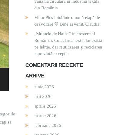
tranziția circulară în industria textilă
din România
Viitor Plus intră într-o nouă etapă de
dezvoltare 💚 Bine ai venit, Claudia!
„Muntele de Haine” în creștere al
României. Colectarea textilelor există
pe hârtie, dar reutilizarea și reciclarea
reprezintă excepția
COMENTARII RECENTE
ARHIVE
iunie 2026
mai 2026
aprilie 2026
tegoriile
martie 2026
cați să
februarie 2026