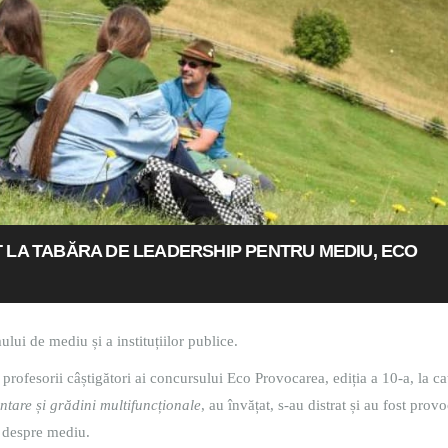
AT LA TABĂRA DE LEADERSHIP PENTRU MEDIU, ECO
ului de mediu și a instituțiilor publice.
 profesorii câștigători ai concursului Eco Provocarea, ediția a 10-a, la ca
ntare și grădini multifuncționale
, au învățat, s-au distrat și au fost provo
e despre mediu.