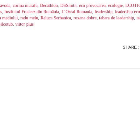
navoda
,
corina murafa
,
Decathlon
,
DSSmith
,
eco provocarea
,
ecologie
,
ECOTI
s
,
Institutul Francez din România
,
L’Oreal Romania
,
leadership
,
leadership eco
a mediului
,
radu melu
,
Raluca Serbanica
,
roxana dobre
,
tabara de leadership
,
t
Silcotub
,
viitor plus
SHARE :