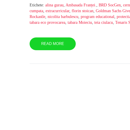
Etichete:
alina gurau
,
Ambasada Franței.
,
BRD SocGen
,
cer
cumpata
,
extracurricular
,
florin stoican
,
Goldman Sachs Give
Rockastle
,
nicolita barbulescu
,
program educational
,
protecti
tabara eco provocarea
,
tabara Moieciu
,
teia ciulacu
,
Tenaris 
READ MORE