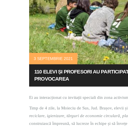
3 SEPTEMBRIE 2021
110 ELEVI ȘI PROFESORI AU PARTICIP
PROVOCAREA
Ei au interacționat cu invitații speciali din zona activism
Timp de 4 zile, la Moieciu de Sus, Jud. Brașov, elevii și
reciclare
,
igienizare, târguri de economie circulară, pla
construiască împreună, să lucreze în echipe și să înveț