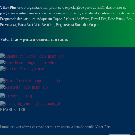
Viitor Plus
este o organizație non-profit cu o experiență de peste 20 ani în dezvoltarea de
programe de antreprenoriat social, educație pentru mediu, voluntariat și infrastructură de mediu.
Programele derulate sunt: Adoptă un Copac, Atelierul de Pânză,
Biroul Eco,
Bine Primit,
Eco
Provocarea,
Harta Reciclării,
Recicleta, Regenesis și Roua din Vurpăr
.
Viitor Plus –
pentru oameni și natură.
NEWSLETTER
Introduceți aici adresa de email pentru a vă abona la lista de noutăți Viitor Plus