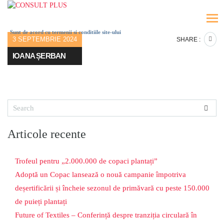
Sunt de acord cu termenii si conditiile site-ului
3 SEPTEMBRIE 2024
SHARE :
IOANA ȘERBAN
Articole recente
Trofeul pentru „2.000.000 de copaci plantați”
Adoptă un Copac lansează o nouă campanie împotriva
deșertificării și încheie sezonul de primăvară cu peste 150.000
de puieți plantați
Future of Textiles – Conferință despre tranziția circulară în