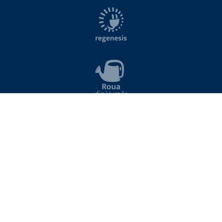
NEWSLETTER
Introduceți aici adresa de email pentru a vă abona la lista de noutăți Viitor Plus
ABONARE
Sunt de acord cu termenii si conditiile site-ului
Prin trimiterea adresei dvs. de email sunteți de acord cu primirea de