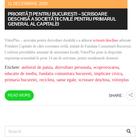
11 DECEMBRIE 2020
PRIORITĂȚI PENTRU BUCUREȘTI – SCRISOARE
DESCHISĂ A SOCIETĂȚII CIVILE PENTRU PRIMARUL
GENERAL AL CAPITALEI
ViitorPlus – asociația pentru dezvoltare durabilă s-a alăturat
scrisorii deschise
adresate
Primăriei Capitalei de către societatea civilă, inițiată de Fundația Comunitară București.
Conform priorităților anunțate de autoritatea locală, ViitorPlus pune la dispoziție
experiența acumulată în peste 14 ani de activitate, pentru următoarele domenii:
Etichete:
atelierul de panza
,
dezvoltare personala
,
ecoprovocarea
,
educatie de mediu
,
fundatia comunitara bucuresti
,
implicare civica
,
primaria bucuresti
,
recicleta
,
sanse egale
,
scrisoare deschisa
,
viitorplus
READ MORE
SHARE :