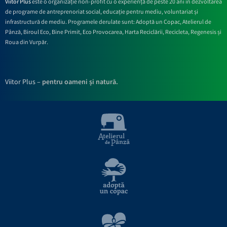
Viitor Plus
este o organizație non-profit cu o experiență de peste 20 ani în dezvoltarea
de programe de antreprenoriat social, educație pentru mediu, voluntariat și
infrastructură de mediu. Programele derulate sunt: Adoptă un Copac, Atelierul de
Pânză,
Biroul Eco,
Bine Primit,
Eco Provocarea,
Harta Reciclării,
Recicleta, Regenesis și
Roua din Vurpăr
.
Viitor Plus –
pentru oameni și natură.