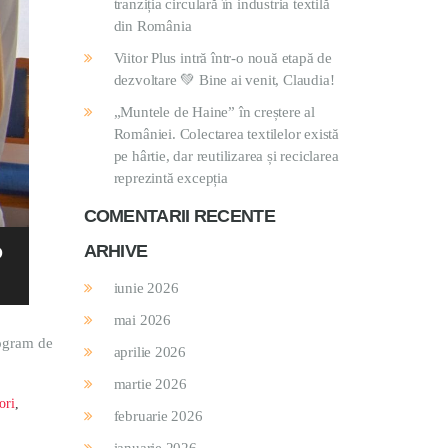
tranziția circulară în industria textilă
din România
Viitor Plus intră într-o nouă etapă de
dezvoltare 💚 Bine ai venit, Claudia!
„Muntele de Haine” în creștere al
României. Colectarea textilelor există
pe hârtie, dar reutilizarea și reciclarea
reprezintă excepția
COMENTARII RECENTE
ARHIVE
O
iunie 2026
mai 2026
rogram de
aprilie 2026
martie 2026
ori
,
februarie 2026