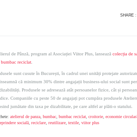
SHARE :
lierul de Pânză, program al Asociației Viitor Plus, lansează
colecția de 
 bumbac reciclat
.
dusele sunt cusute în București, în cadrul unei unități protejate autoriza
înseamnă că minimum 30% dintre angajații business-ului social sunt pe
dizabilități. Produsele se adresează atât persoanelor fizice, cât și persoa
idice. Companiile cu peste 50 de angajați pot cumpăra produsele Atelier
osind jumătate din taxa pe dizabilitate, pe care altfel ar plăti-o statului.
chete:
atelierul de panza
,
bumbac
,
bumbac reciclat
,
croitorie
,
economie circular
reprindere socială
,
reciclare
,
reutilizare
,
textile
,
viitor plus