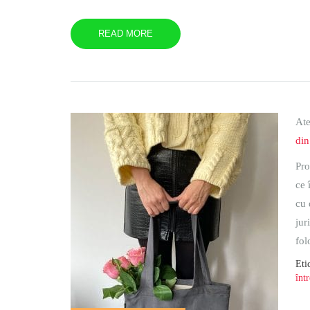
READ MORE
Ate
din
Pro
ce 
cu 
jur
fol
Eti
înt