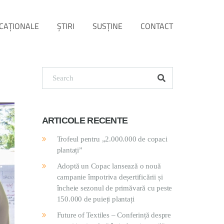
CAȚIONALE
ŞTIRI
SUSŢINE
CONTACT
ARTICOLE RECENTE
Trofeul pentru „2.000.000 de copaci
plantați”
Adoptă un Copac lansează o nouă
campanie împotriva deșertificării și
încheie sezonul de primăvară cu peste
150.000 de puieți plantați
Future of Textiles – Conferință despre