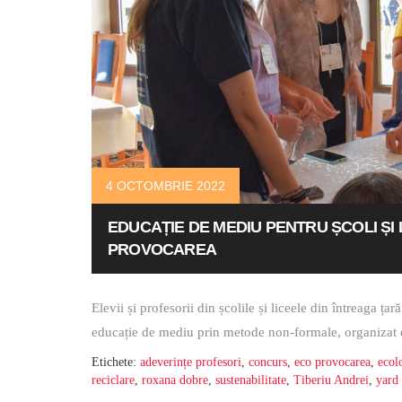
4 OCTOMBRIE 2022
EDUCAȚIE DE MEDIU PENTRU ȘCOLI ȘI 
PROVOCAREA
Elevii și profesorii din școlile și liceele din întreaga 
educație de mediu prin metode non-formale, organizat de
Etichete:
adeverințe profesori
,
concurs
,
eco provocarea
,
ecol
reciclare
,
roxana dobre
,
sustenabilitate
,
Tiberiu Andrei
,
yard 