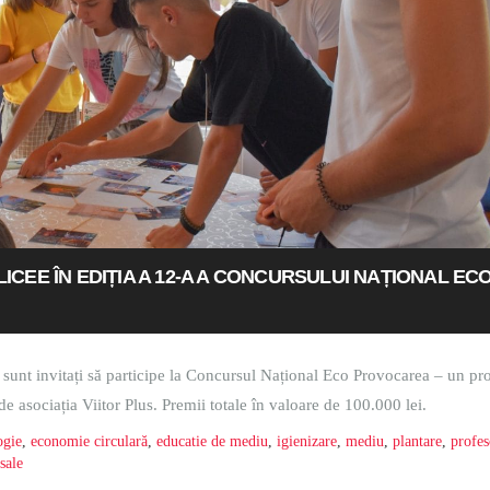
LICEE ÎN EDIȚIA A 12-A A CONCURSULUI NAȚIONAL EC
țară sunt invitați să participe la Concursul Național Eco Provocarea – un p
 asociația Viitor Plus. Premii totale în valoare de 100.000 lei.
ogie
,
economie circulară
,
educatie de mediu
,
igienizare
,
mediu
,
plantare
,
profes
sale