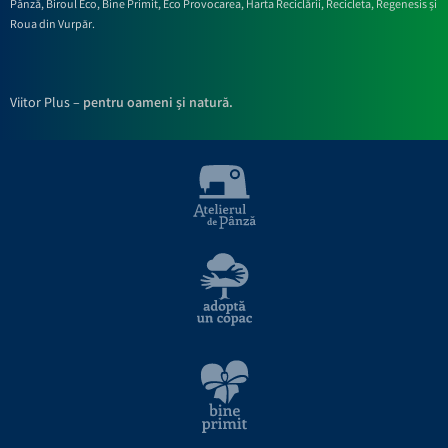
Pânză,
Biroul Eco,
Bine Primit,
Eco Provocarea,
Harta Reciclării,
Recicleta, Regenesis și
Roua din Vurpăr
.
Viitor Plus –
pentru oameni și natură.