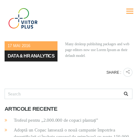
Many desktop publishing packages and web
17 MAI 2016
page editors now use Lorem Ipsum as their
DATA & HR ANALYTICS
default model.
SHARE :
ARTICOLE RECENTE
Trofeul pentru „2.000.000 de copaci plantați”
Adoptă un Copac lansează o nouă campanie împotriva
deșertificării și încheie sezonul de primăvară cu peste 150.000