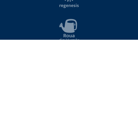
NEWSLETTER
Introduceți aici adresa de email pentru a vă abona la lista de noutăți Viitor Plus
ABONARE
Sunt de acord cu termenii si conditiile site-ului
Prin trimiterea adresei dvs. de email sunteți de acord cu primirea de
informații utile despre protejarea mediului și programele Viitor Plus.