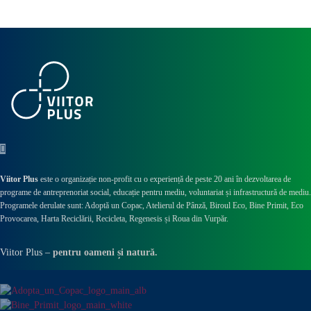
Viitor Plus
este o organizație non-profit cu o experiență de peste 20 ani în dezvoltarea de
programe de antreprenoriat social, educație pentru mediu, voluntariat și infrastructură de mediu.
Programele derulate sunt: Adoptă un Copac, Atelierul de Pânză,
Biroul Eco,
Bine Primit,
Eco
Provocarea,
Harta Reciclării,
Recicleta, Regenesis și Roua din Vurpăr
.
Viitor Plus –
pentru oameni și natură.