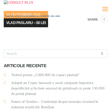
24 SEPTEMBRIE 2019
Sunt de acord cu termenii si conditiile site-ului
SHARE :
VLAD PASLARU – 50 LEI
ARTICOLE RECENTE
Trofeul pentru „2.000.000 de copaci plantați”
Adoptă un Copac lansează o nouă campanie împotriva
deșertificării și încheie sezonul de primăvară cu peste 150.000
de puieți plantați
Future of Textiles – Conferință despre tranziția circulară în
industria textilă din România