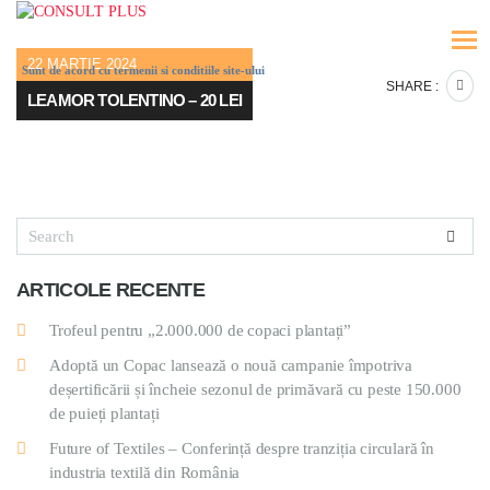
22 MARTIE 2024
Sunt de acord cu termenii si conditiile site-ului
SHARE :
LEAMOR TOLENTINO – 20 LEI
ARTICOLE RECENTE
Trofeul pentru „2.000.000 de copaci plantați”
Adoptă un Copac lansează o nouă campanie împotriva
deșertificării și încheie sezonul de primăvară cu peste 150.000
de puieți plantați
Future of Textiles – Conferință despre tranziția circulară în
industria textilă din România