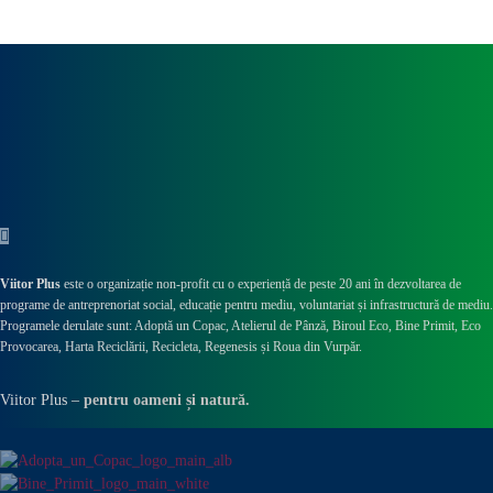
Viitor Plus
este o organizație non-profit cu o experiență de peste 20 ani în dezvoltarea de
programe de antreprenoriat social, educație pentru mediu, voluntariat și infrastructură de mediu.
Programele derulate sunt: Adoptă un Copac, Atelierul de Pânză,
Biroul Eco,
Bine Primit,
Eco
Provocarea,
Harta Reciclării,
Recicleta, Regenesis și Roua din Vurpăr
.
Viitor Plus –
pentru oameni și natură.