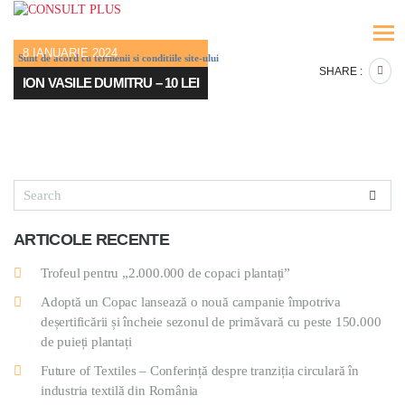
8 IANUARIE 2024
Sunt de acord cu termenii si conditiile site-ului
SHARE :
ION VASILE DUMITRU – 10 LEI
ARTICOLE RECENTE
Trofeul pentru „2.000.000 de copaci plantați”
Adoptă un Copac lansează o nouă campanie împotriva
deșertificării și încheie sezonul de primăvară cu peste 150.000
de puieți plantați
Future of Textiles – Conferință despre tranziția circulară în
industria textilă din România