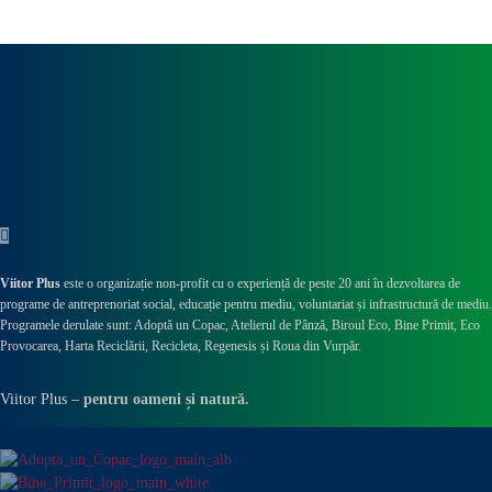
Viitor Plus
este o organizație non-profit cu o experiență de peste 20 ani în dezvoltarea de
programe de antreprenoriat social, educație pentru mediu, voluntariat și infrastructură de mediu.
Programele derulate sunt: Adoptă un Copac, Atelierul de Pânză,
Biroul Eco,
Bine Primit,
Eco
Provocarea,
Harta Reciclării,
Recicleta, Regenesis și Roua din Vurpăr
.
Viitor Plus –
pentru oameni și natură.