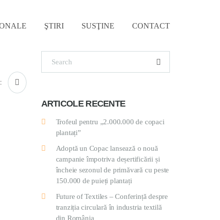
IONALE
ŞTIRI
SUSŢINE
CONTACT
:
ARTICOLE RECENTE
Trofeul pentru „2.000.000 de copaci
plantați”
Adoptă un Copac lansează o nouă
campanie împotriva deșertificării și
încheie sezonul de primăvară cu peste
150.000 de puieți plantați
Future of Textiles – Conferință despre
tranziția circulară în industria textilă
din România