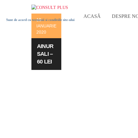
ACASĂ
DESPRE NO
10
Sunt de acord cu termenii si conditiile site-ului
IANUARIE
2020
AINUR
SALI –
60 LEI