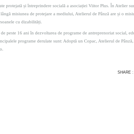
e protejată și întreprindere socială a asociației Viitor Plus. În Atelier su
 lângă misiunea de protejare a mediului, Atelierul de Pânză are și o mis
soanele cu dizabilități.
ă de peste 16 ani în dezvoltarea de programe de antreprenoriat social, ed
rincipalele programe derulate sunt: Adoptă un Copac, Atelierul de Pânză,
o.
SHARE :