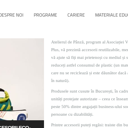
DESPRE NOI
PROGRAME
CARIERE
MATERIALE EDU
Atelierul de Pânză, program al Asociației V
Plus, vă prezintă accesorii reutilizabile, me
vă ajute să fiți mai prietenoși cu mediul și 
reduceți astfel consumul de plastic (un mat
care nu se reciclează și este dăunător dacă
în natură).
Produsele sunt cusute în București, în cadr
unități protejate autorizate – ceea ce însea
peste 50% dintre angajații business-ului so
persoane cu dizabilități.
Printre accesorii puteți regăsi: traiste din 
ESORII ECO-