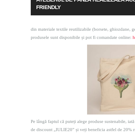
FRIENDLY
din materiale textile reutilizabile (borsete, ghiozdane, g
produsele sunt disponibile și pot fi comandate online:
h
Pe lângă faptul că puteți alege produse sustenabile, iată
de discount „IULIE20” și veți beneficia astfel de 20% 