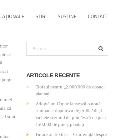
CAȚIONALE
ŞTIRI
SUSŢINE
CONTACT
iitor
nite să
să
erial
ARTICOLE RECENTE
 ajunge
Trofeul pentru „2.000.000 de copaci
plantați”
ul unei
Adoptă un Copac lansează o nouă
mnă că
campanie împotriva deșertificării și
cial sunt
încheie sezonul de primăvară cu peste
150.000 de puieți plantați
Future of Textiles – Conferință despre
bumbac