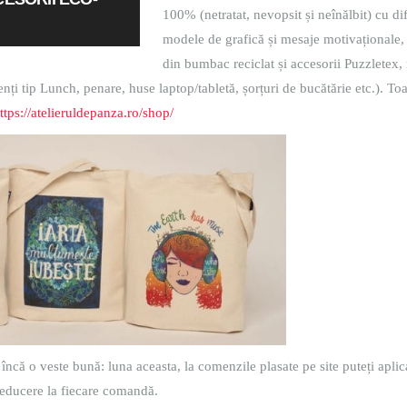
100% (netratat, nevopsit și neînălbit) cu dif
modele de grafică și mesaje motivaționale,
din bumbac reciclat și accesorii Puzzletex, 
enți tip Lunch, penare, huse laptop/tabletă, șorțuri de bucătărie etc.). To
ttps://atelieruldepanza.ro/shop/
 încă o veste bună: luna aceasta, la comenzile plasate pe site puteți apli
reducere la fiecare comandă.