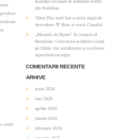
tranziția circulară în industria textilă
erite
din România
 produse
Viitor Plus intră într-o nouă etapă de
realizate
dezvoltare 💚 Bine ai venit, Claudia!
ate
„Muntele de Haine” în creștere al
României. Colectarea textilelor există
pe hârtie, dar reutilizarea și reciclarea
reprezintă excepția
COMENTARII RECENTE
ARHIVE
iunie 2026
mai 2026
aprilie 2026
martie 2026
ca codul
februarie 2026