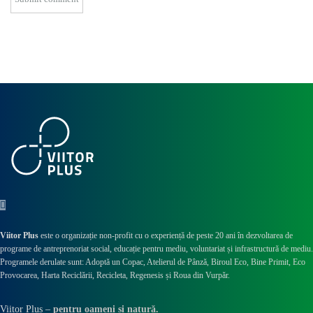
Viitor Plus
este o organizație non-profit cu o experiență de peste 20 ani în dezvoltarea de
programe de antreprenoriat social, educație pentru mediu, voluntariat și infrastructură de mediu.
Programele derulate sunt: Adoptă un Copac, Atelierul de Pânză,
Biroul Eco,
Bine Primit,
Eco
Provocarea,
Harta Reciclării,
Recicleta, Regenesis și Roua din Vurpăr
.
Viitor Plus –
pentru oameni și natură.