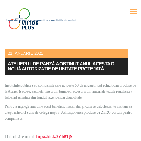
Sunt de acord cu termenii si conditiile site-ului
21 IANUARIE 2021
ATELIERUL DE PÂNZĂ A OBȚINUT ANUL ACESTA O
NOUĂ AUTORIZAȚIE DE UNITATE PROTEJATĂ
Instituțiile publice sau companiile care au peste 50 de angajați, pot achiziționa produse de
la Atelier (sacoșe, săculeți, măști din bumbac, accesorii din materiale textile reutilizate)
folosind jumătate din fondul taxei pentru dizabilitate!
Pentru a înțelege mai bine acest beneficiu fiscal, dar și cum se calculează, te invităm să
citești articolul scris de colegii noștri. Achiziționează produse cu ZERO costuri pentru
compania ta!
Link-ul către articol:
https://bit.ly/2MbBTjS