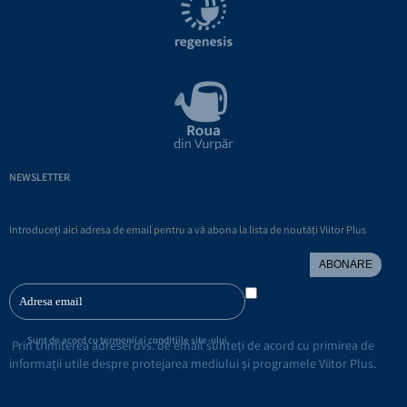
NEWSLETTER
Introduceți aici adresa de email pentru a vă abona la lista de noutăți Viitor Plus
ABONARE
Sunt de acord cu termenii si conditiile site-ului
Prin trimiterea adresei dvs. de email sunteți de acord cu primirea de
informații utile despre protejarea mediului și programele Viitor Plus.