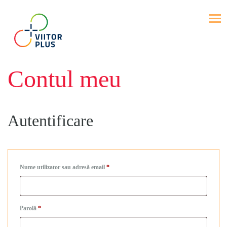
Contul meu
Autentificare
Nume utilizator sau adresă email
*
Parolă
*