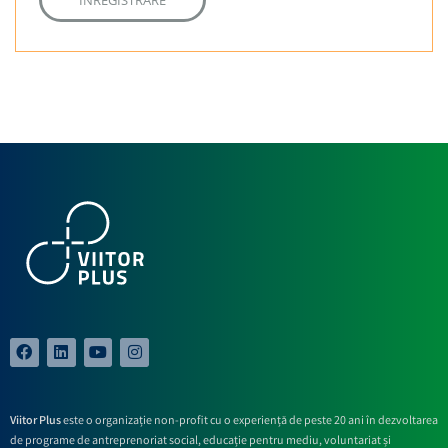
ÎNREGISTRARE
Viitor Plus
este o organizație non-profit cu o experiență de peste 20 ani în dezvoltarea
de programe de antreprenoriat social, educație pentru mediu, voluntariat și