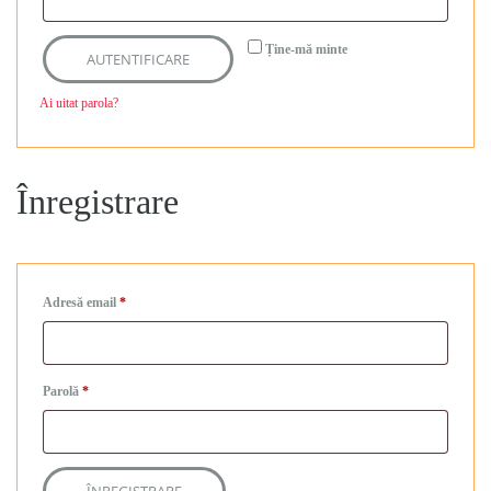
Ține-mă minte
AUTENTIFICARE
Ai uitat parola?
Înregistrare
Adresă email
*
Parolă
*