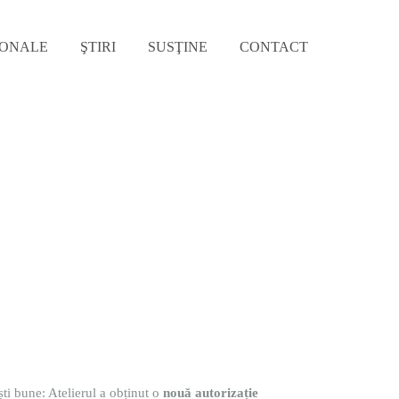
IONALE
ŞTIRI
SUSŢINE
CONTACT
ti bune: Atelierul a obținut o
nouă autorizație