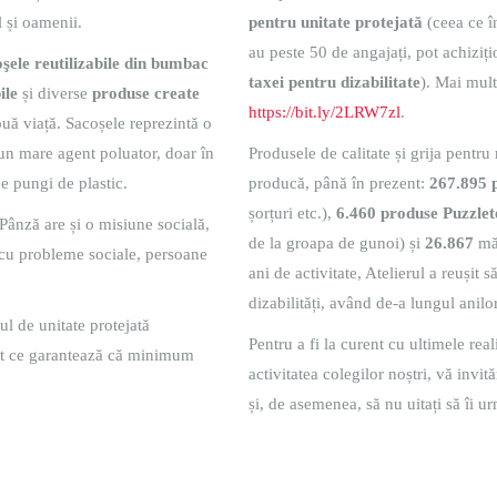
 și oamenii.
pentru unitate protejată
(ceea ce î
au peste 50 de angajați, pot achiziți
şele reutilizabile din bumbac
taxei pentru dizabilitate
). Mai mult
ile
și diverse
produse create
https://bit.ly/2LRW7zl
.
ouă viață. Sacoșele reprezintă o
 un mare agent poluator, doar în
Produsele de calitate și grija pentr
 pungi de plastic.
producă, până în prezent:
267.895 
șorțuri etc.),
6.460 produse Puzzle
Pânză are și o misiune socială,
de la groapa de gunoi) și
26.867
mă
 cu probleme sociale, persoane
ani de activitate, Atelierul a reuși
dizabilități, având de-a lungul anil
ul de unitate protejată
Pentru a fi la curent cu ultimele rea
atut ce garantează că minimum
activitatea colegilor noștri, vă invi
și, de asemenea, să nu uitați să îi u