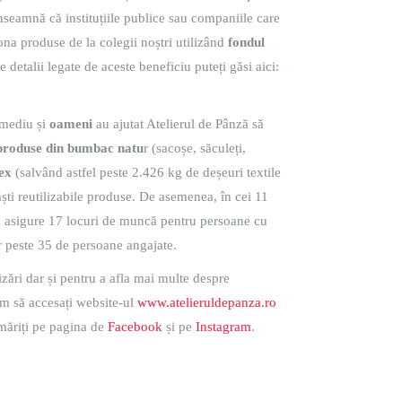
nseamnă că instituțiile publice sau companiile care
ona produse de la colegii noștri utilizând
fondul
e detalii legate de aceste beneficiu puteți găsi aici:
u mediu și
oameni
au ajutat Atelierul de Pânză să
produse din bumbac natu
r (sacoșe, săculeți,
tex
(salvând astfel peste 2.426 kg de deșeuri textile
ști reutilizabile produse. De asemenea, în cei 11
t să asigure 17 locuri de muncă pentru persoane cu
or peste 35 de persoane angajate.
lizări dar și pentru a afla mai multe despre
tăm să accesați website-ul
www.atelieruldepanza.ro
rmăriți pe pagina de
Facebook
și pe
Instagram
.