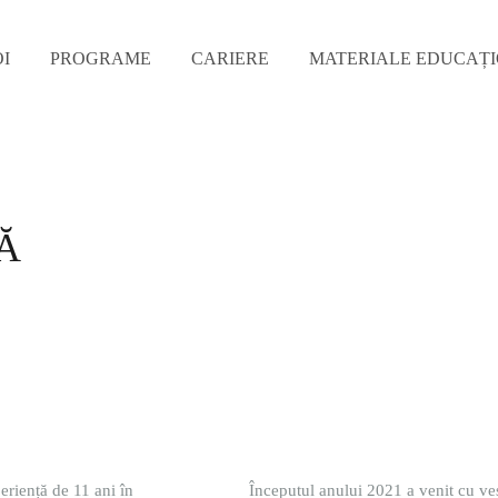
I
PROGRAME
CARIERE
MATERIALE EDUCAȚ
Ă
eriență de 11 ani în
Începutul anului 2021 a venit cu veș