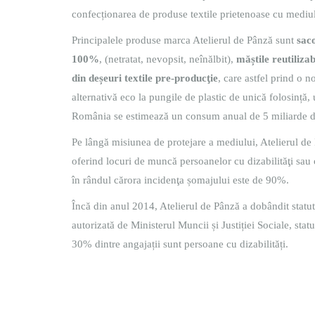
confecționarea de produse textile prietenoase cu mediul
Principalele produse marca Atelierul de Pânză sunt
saco
100%
, (netratat, nevopsit, neînălbit),
măștile reutilizab
din deșeuri textile pre-producţie
, care astfel prind o n
alternativă eco la pungile de plastic de unică folosință,
România se estimează un consum anual de 5 miliarde de
Pe lângă misiunea de protejare a mediului, Atelierul de 
oferind locuri de muncă persoanelor cu dizabilităţi sau
în rândul cărora incidenţa șomajului este de 90%.
Încă din anul 2014, Atelierul de Pânză a dobândit statut
autorizată de Ministerul Muncii și Justiției Sociale, st
30% dintre angajații sunt persoane cu dizabilități.